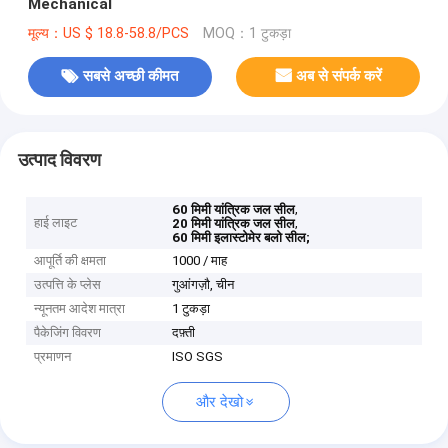
Mechanical
मूल्य：US $ 18.8-58.8/PCS
MOQ：1 टुकड़ा
सबसे अच्छी कीमत
अब से संपर्क करें
उत्पाद विवरण
,
60 मिमी यांत्रिक जल सील
हाई लाइट
,
20 मिमी यांत्रिक जल सील
60 मिमी इलास्टोमेर बलो सील;
आपूर्ति की क्षमता
1000 / माह
उत्पत्ति के प्लेस
गुआंगज़ौ, चीन
न्यूनतम आदेश मात्रा
1 टुकड़ा
पैकेजिंग विवरण
दफ़्ती
प्रमाणन
ISO SGS
और देखो