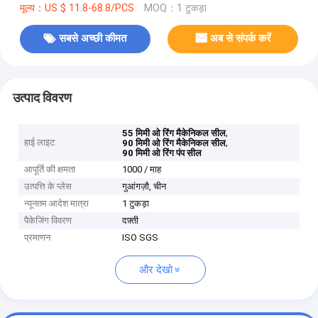
मूल्य：US $ 11.8-68.8/PCS
MOQ：1 टुकड़ा
सबसे अच्छी कीमत
अब से संपर्क करें
उत्पाद विवरण
,
55 मिमी ओ रिंग मैकेनिकल सील
हाई लाइट
,
90 मिमी ओ रिंग मैकेनिकल सील
90 मिमी ओ रिंग पंप सील
आपूर्ति की क्षमता
1000 / माह
उत्पत्ति के प्लेस
गुआंगज़ौ, चीन
न्यूनतम आदेश मात्रा
1 टुकड़ा
पैकेजिंग विवरण
दफ़्ती
प्रमाणन
ISO SGS
और देखो