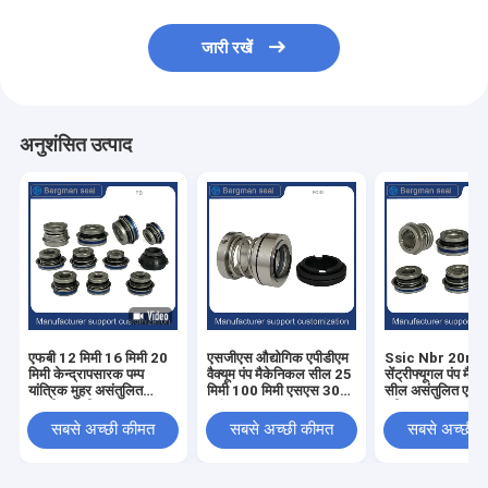
जारी रखें
अनुशंसित उत्पाद
एफबी 12 मिमी 16 मिमी 20
एसजीएस औद्योगिक एपीडीएम
Ssic Nbr 20m
मिमी केन्द्रापसारक पम्प
वैक्यूम पंप मैकेनिकल सील 25
सेंट्रीफ्यूगल पंप मै
यांत्रिक मुहर असंतुलित
मिमी 100 मिमी एसएस 304
सील असंतुलित एस
एसजीएस स्वीकृत:
वसंत
स्वीकृत
सबसे अच्छी कीमत
सबसे अच्छी कीमत
सबसे अच्छी 