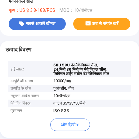
मैकेनिकल सील
मूल्य：US $ 3.8-188/PCS
MOQ：10/पीसीएस
सबसे अच्छी कीमत
अब से संपर्क करें
उत्पाद विवरण
,
58U 59U पंप मैकेनिकल सील
हाई लाइट
,
24 मिमी 80 मिमी पंप मैकेनिकल सील
लिक्सिन डाईंग मशीन पंप मैकेनिकल सील
आपूर्ति की क्षमता
10000/माह
उत्पत्ति के प्लेस
गुआंग्डोंग, चीन
न्यूनतम आदेश मात्रा
10/पीसीएस
पैकेजिंग विवरण
कार्टन 35*35*50मिमी
प्रमाणन
ISO SGS
और देखो